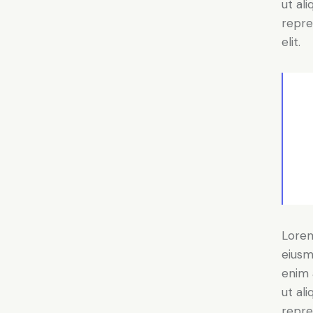
ut al
repre
elit.
Lorem
eiusm
enim 
ut al
repre