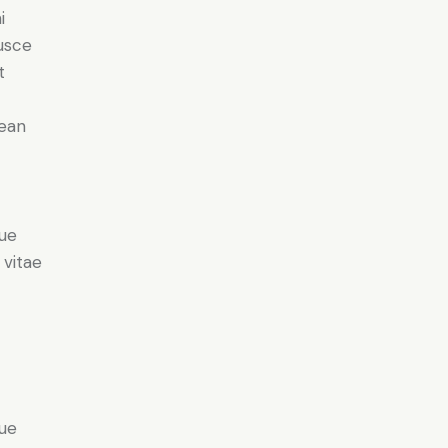
i
Fusce
t
nean
ue
 vitae
ue