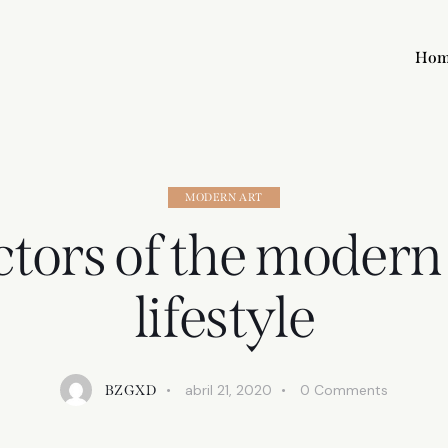
Ho
MODERN ART
ctors of the modern
lifestyle
abril 21, 2020
0
Comments
BZGXD