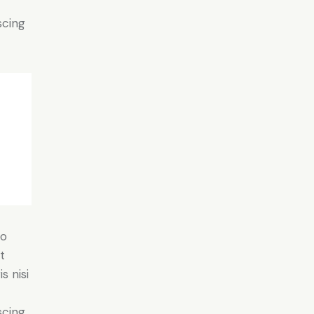
scing
do
t
s nisi
scing