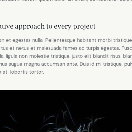
tive approach to every project
n et egestas nulla. Pellentesque habitant morbi tristiqu
tus et netus et malesuada fames ac turpis egestas. Fus
a, ligula non molestie tristique, justo elit blandit risus, bla
us augue magna accumsan ante. Duis id mi tristique, pul
 at, lobortis tortor.