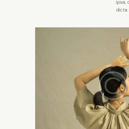
ipsa,
dicta 