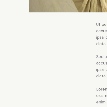
Ut pe
accus
ipsa,
dicta
Sed u
accus
ipsa,
dicta
Lorem
eiusm
enim 