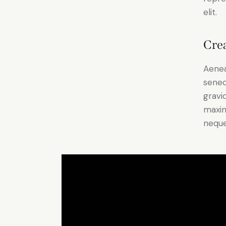
elit.
Crea
Aenea
senec
gravid
maxim
neque