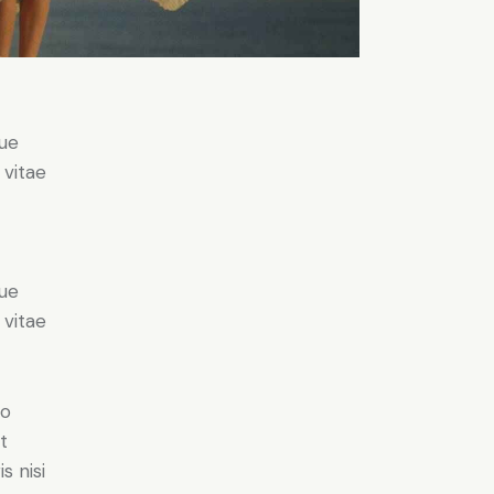
ue
 vitae
ue
 vitae
do
t
s nisi