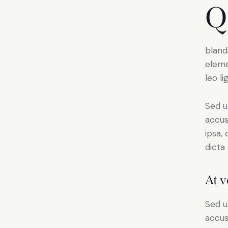
Q
bland
eleme
leo li
Sed u
accus
ipsa,
dicta
At v
Sed u
accus